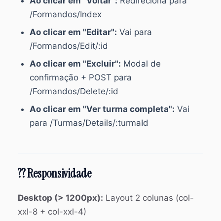
Ao clicar em "Voltar":
Redireciona para
/Formandos/Index
Ao clicar em "Editar":
Vai para
/Formandos/Edit/:id
Ao clicar em "Excluir":
Modal de
confirmação + POST para
/Formandos/Delete/:id
Ao clicar em "Ver turma completa":
Vai
para /Turmas/Details/:turmaId
?? Responsividade
Desktop (> 1200px):
Layout 2 colunas (col-
xxl-8 + col-xxl-4)