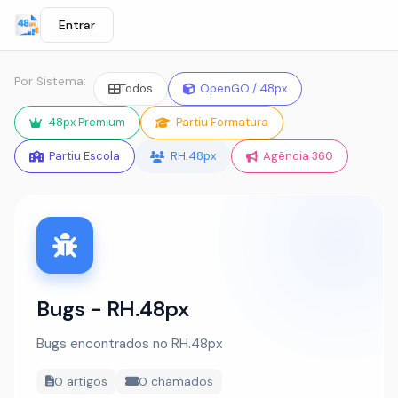
Entrar
Por Sistema:
Todos
OpenGO / 48px
48px Premium
Partiu Formatura
Partiu Escola
RH.48px
Agência 360
Bugs - RH.48px
Bugs encontrados no RH.48px
0 artigos
0 chamados