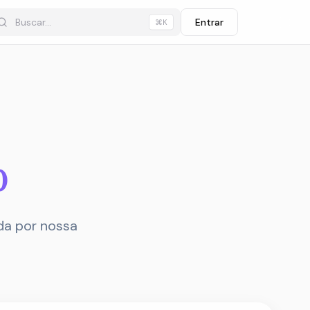
Entrar
⌘K
o
da por nossa